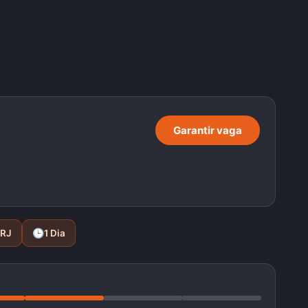
Garantir vaga
🕒
 RJ
1 Dia