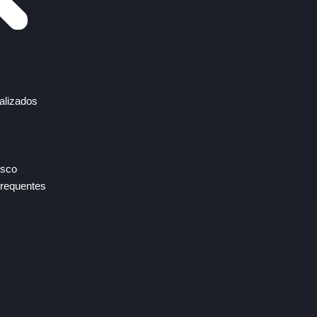
alizados
osco
requentes