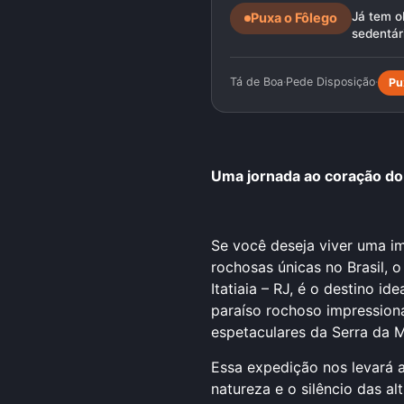
Já tem o
Puxa o Fôlego
sedentári
Tá de Boa
·
Pede Disposição
·
Pu
Uma jornada ao coração do I
Se você deseja viver uma i
rochosas únicas no Brasil, 
Itatiaia – RJ, é o destino i
paraíso rochoso impressiona 
espetaculares da Serra da M
Essa expedição nos levará a
natureza e o silêncio das a