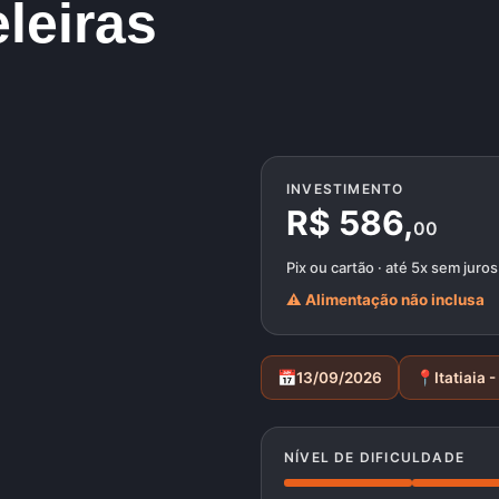
leiras
INVESTIMENTO
R$ 586,
00
Pix ou cartão · até 5x sem juros
⚠️ Alimentação não inclusa
📅
📍
13/09/2026
Itatiaia -
NÍVEL DE DIFICULDADE