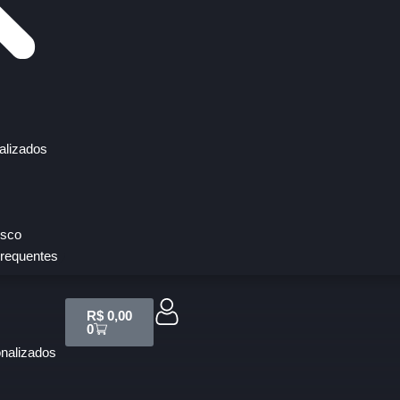
alizados
osco
requentes
R$
0,00
0
onalizados