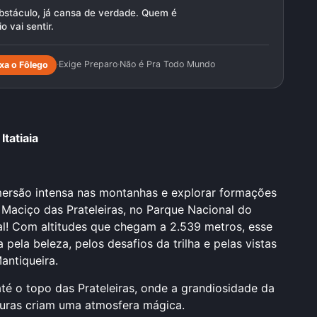
bstáculo, já cansa de verdade. Quem é
o vai sentir.
·
Exige Preparo
·
Não é Pra Todo Mundo
xa o Fôlego
tatiaia
mersão intensa nas montanhas e explorar formações
o Maciço das Prateleiras, no Parque Nacional do
deal! Com altitudes que chegam a 2.539 metros, esse
pela beleza, pelos desafios da trilha e pelas vistas
antiqueira.
té o topo das Prateleiras, onde a grandiosidade da
lturas criam uma atmosfera mágica.