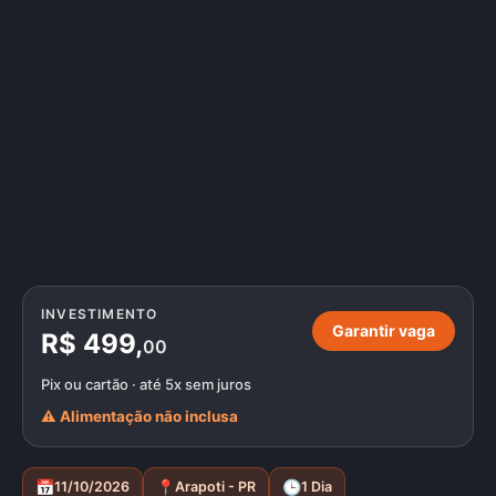
INVESTIMENTO
Garantir vaga
R$ 499,
00
Pix ou cartão · até 5x sem juros
⚠️ Alimentação não inclusa
📅
📍
🕒
11/10/2026
Arapoti - PR
1 Dia