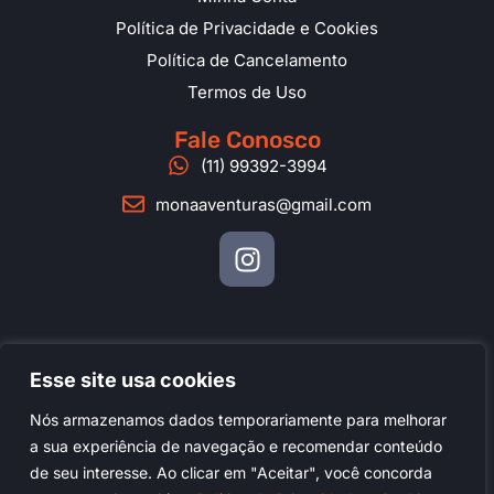
Política de Privacidade e Cookies
Política de Cancelamento
Termos de Uso
Fale Conosco
(11) 99392-3994
monaaventuras@gmail.com
Esse site usa cookies
Copyright © 2025 - Monâ Aventuras Outdoor - Todos os
direitos reservados
Nós armazenamos dados temporariamente para melhorar
CNPJ / Cadastur: 47.798.002/0001-31
a sua experiência de navegação e recomendar conteúdo
de seu interesse. Ao clicar em "Aceitar", você concorda