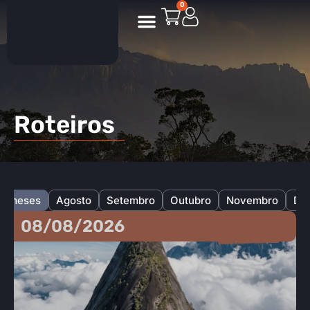
0
Roteiros Personalizados
Roteiros
os meses
Agosto
Setembro
Outubro
Novembro
De
08/08/2026