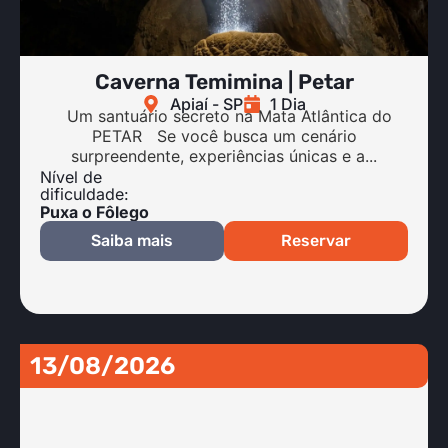
Caverna Temimina | Petar
Apiaí - SP
1 Dia
Um santuário secreto na Mata Atlântica do
PETAR Se você busca um cenário
surpreendente, experiências únicas e a...
Nível de
dificuldade:
Puxa o Fôlego
Saiba mais
Reservar
13/08/2026